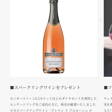
■スパークリングワインをプレゼント
■フ
センターストーン0.2カラット以上のダイヤモンドを使用した
ウェ
エンゲージリングをご成約の方に、和光が厳選いたしました
実を
ロゼスパークリングワイン「クレマン ド ブルゴーニュ ロ
入り