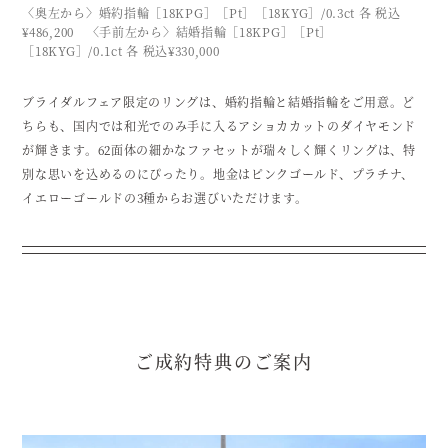
〈奥左から〉婚約指輪［18KPG］［Pt］［18KYG］/0.3ct 各 税込
¥486,200 〈手前左から〉結婚指輪［18KPG］［Pt］
［18KYG］/0.1ct 各 税込¥330,000
ブライダルフェア限定のリングは、婚約指輪と結婚指輪をご用意。ど
ちらも、国内では和光でのみ手に入るアショカカットのダイヤモンド
が輝きます。62面体の細かなファセットが瑞々しく輝くリングは、特
別な思いを込めるのにぴったり。地金はピンクゴールド、プラチナ、
イエローゴールドの3種からお選びいただけます。
ご成約特典のご案内