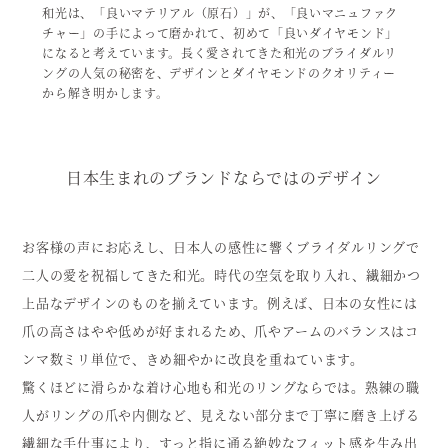
和光は、「良いマテリアル（原石）」が、「良いマニュファク
チャー」の手によって磨かれて、初めて「良いダイヤモンド」
になると考えています。
長く愛されてきた和光のブライダルリ
ングの人気の秘密を、デザインとダイヤモンドのクオリティー
から解き明かします。
日本生まれのブランドならではのデザイン
お客様の声にお応えし、日本人の感性に響くブライダルリングで
二人の愛を祝福してきた和光。時代の空気を取り入れ、繊細かつ
上品なデザインのものを揃えています。例えば、日本の女性には
爪の高さはやや低めが好まれるため、爪やアームのバランスはコ
ンマ数ミリ単位で、きめ細やかに改良を重ねています。
驚くほどに滑らかな着け心地も和光のリングならでは。熟練の職
人がリングの爪や内側など、見えない部分まで丁寧に磨き上げる
繊細な手仕事により、すっと指に通る絶妙なフィット感を生み出