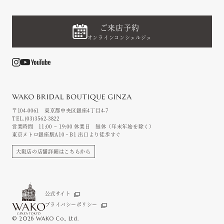
ご来店予約
オンラインコンシェルジュ
〒104-0061 東京都中央区銀座4丁目4-7
TEL.
(03)3562-3822
営業時間 11:00 ~ 19:00
休業日 無休（年末年始を除く）
東京メトロ銀座駅A10・B1 出口より徒歩すぐ
大阪店の店舗詳細はこちらから
公式サイト
プライバシーポリシー
ご来店予約
オンラインコンシェルジュ
© 2026 WAKO Co., Ltd.